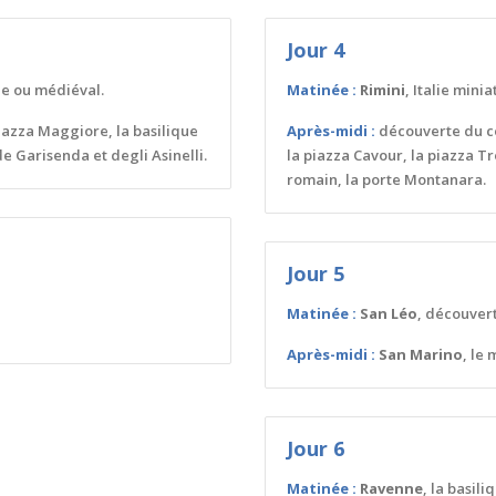
Jour 4
ue ou médiéval.
Matinée :
Rimini
, Italie minia
iazza Maggiore, la basilique
Après-midi :
découverte du ce
e Garisenda et degli Asinelli.
la piazza Cavour, la piazza T
romain, la porte Montanara.
Jour 5
Matinée :
San Léo
, découvert
Après-midi :
San Marino
, le
Jour 6
Matinée :
Ravenne
, la basili