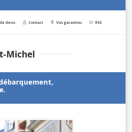
e devis
Contact
Vos garanties
RSE
t-Michel
u débarquement,
e.