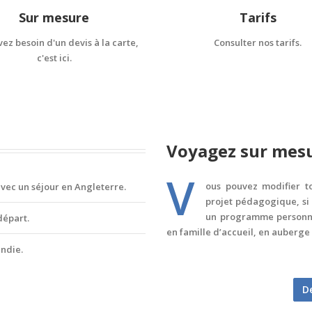
Sur mesure
Tarifs
ez besoin d'un devis à la carte,
Consulter nos tarifs.
c'est ici.
Voyagez sur mes
V
ous pouvez modifier to
ec un séjour en Angleterre.
projet pédagogique, si
un programme personna
départ.
en famille d’accueil, en auberge 
andie.
D