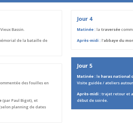
Jour 4
 Vieux Bassin.
Matinée :
la
traversée
comme
émorial de la bataille de
Après-midi :
l’
abbaye du mon
Jour 5
Matinée :
le
haras national 
 commentée des fouilles en
Visite guidée / ateliers autou
Après-midi :
trajet retour et 
e
(par Paul Bigot), et
début de soirée.
(selon planning de dates